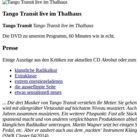
Tango Transit live im Thalhaus
Tango Transit
Tango Transit live im Thalhaus
Die DVD zu unserem Programm, 60 Minuten wie in echt.
Presse
Einige Auszüge aus den Kritiken zur aktuellen CD
Akrobat
oder zum
klangliche Radikalkur
Extraklasse
extrem energiegeladenen
die ausgeflippte Seite
etwas sensationell neues
... Die drei Musiker von Tango Transit verstehen ihr Metier. Sie geh
wird mit allergrößter Virtuosität auf höchstem Niveau musiziert. Auc
Jahren zusammen musizieren. Ein weiterer Pluspunkt: Fast alle Stü
spannend macht und von anderen vergleichbaren Produktionen abhebt:
klanglichen Radikalkur unterzogen. Martin Wagner setzt bei einigen St
Pedal, etc. Aber er zaubert auch aus dem ‚nackten‘ Instrument Klän
(SWR Cluster 04/2014)