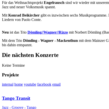
Für das Weihnachtsprojekt
Engelrausch
sind wir wieder mit unsere
Jazz und neuer Volksmusik spannt.
Mit
Konrad Beikircher
gibt es inzwischen sechs Musikprogramme.
Liedern von Paolo Conte.
Neu
ist das Trio
Dömling//Wagner//Rizzo
mit Norbert Dömling (Bas
Mit dem Trio
Dömling - Wagner - Mackenthun
mit dem Mainzer Git
bis dahin entspannt.
Die nächsten Konzerte
Keine Termine
Projekte
internal
home
youtube
facebook
email
Tango Transit
Jazz - Groove - Tango