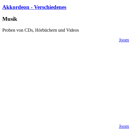
Akkordeon - Verschiedenes
Musik
Proben von CDs, Hörbüchern und Videos
Jooml
Jooml