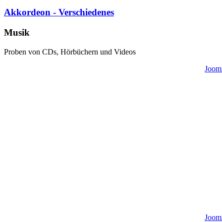
Akkordeon - Verschiedenes
Musik
Proben von CDs, Hörbüchern und Videos
Jooml
Jooml