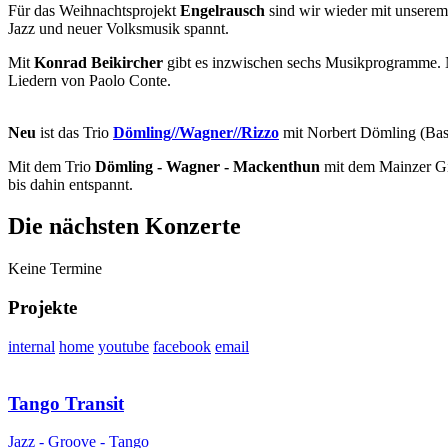
Für das Weihnachtsprojekt
Engelrausch
sind wir wieder mit unsere
Jazz und neuer Volksmusik spannt.
Mit
Konrad Beikircher
gibt es inzwischen sechs Musikprogramme.
Liedern von Paolo Conte.
Neu
ist das Trio
Dömling//Wagner//Rizzo
mit Norbert Dömling (Bas
Mit dem Trio
Dömling - Wagner - Mackenthun
mit dem Mainzer Git
bis dahin entspannt.
Die nächsten Konzerte
Keine Termine
Projekte
internal
home
youtube
facebook
email
Tango Transit
Jazz - Groove - Tango