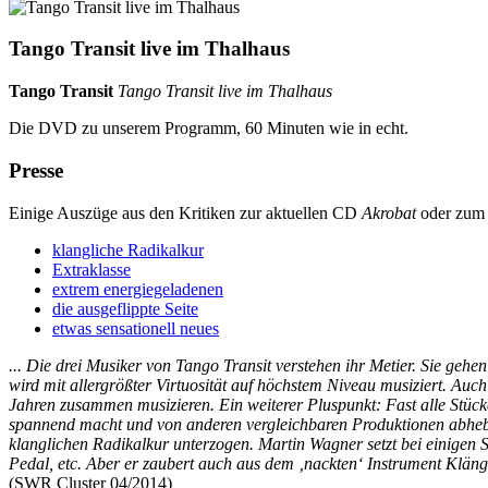
Tango Transit live im Thalhaus
Tango Transit
Tango Transit live im Thalhaus
Die DVD zu unserem Programm, 60 Minuten wie in echt.
Presse
Einige Auszüge aus den Kritiken zur aktuellen CD
Akrobat
oder zum
klangliche Radikalkur
Extraklasse
extrem energiegeladenen
die ausgeflippte Seite
etwas sensationell neues
... Die drei Musiker von Tango Transit verstehen ihr Metier. Sie geh
wird mit allergrößter Virtuosität auf höchstem Niveau musiziert. Auc
Jahren zusammen musizieren. Ein weiterer Pluspunkt: Fast alle Stü
spannend macht und von anderen vergleichbaren Produktionen abhebt:
klanglichen Radikalkur unterzogen. Martin Wagner setzt bei einigen St
Pedal, etc. Aber er zaubert auch aus dem ‚nackten‘ Instrument Klän
(SWR Cluster 04/2014)